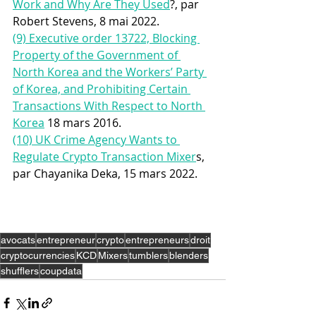
Work and Why Are They Used
?, par 
Robert Stevens, 8 mai 2022.
(9) Executive order 13722, Blocking 
Property of the Government of 
North Korea and the Workers’ Party 
of Korea, and Prohibiting Certain 
Transactions With Respect to North 
Korea
 18 mars 2016.
(10) UK Crime Agency Wants to 
Regulate Crypto Transaction Mixer
s, 
par Chayanika Deka, 15 mars 2022. 
avocats
entrepreneur
crypto
entrepreneurs
droit
cryptocurrencies
KCD
Mixers
tumblers
blenders
shufflers
coupdata