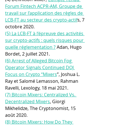
Forum Fintech ACPR-AM, Groupe de 
travail sur l’application des règles de 
LCB-FT au secteur des 
crypto-actif
s, 7 
octobre 2020. 
(5) La LCB-FT à l’épreuve des activités 
sur crypto-actifs : quels risques pour 
quelle réglementation ?
 Adan, Hugo 
Bordet, 2 juillet 2021.
(6) Arrest of Alleged Bitcoin Fog 
Operator Signals Continued DOJ 
Focus on Crypto “Mixers
”, Joshua L. 
Ray et Salomé Lemasson, Rahman 
Ravelli, Lexology, 18 mai 2021.
(7) Bitcoin Mixers: Centralized Vs. 
Decentralized Mixers
, Giorgi 
Mikhelidze, The Cryptonomist, 15 
août 2020.
(8) Bitcoin Mixers: How Do They 