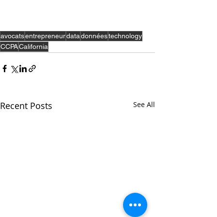
avocats
entrepreneur
data
données
technology
CCPA
California
Recent Posts
See All