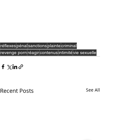
réflexes
pénal
sanctions
plainte
criminal
revenge porn
réagir
contenus
intimité
vie sexuelle
Recent Posts
See All