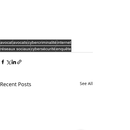
avocat
avocats
cybercriminalité
internet
réseaux sociaux
cybersécurité
enquête
Recent Posts
See All