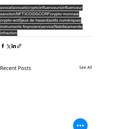
avocat
avocats
crypto
influenceurs
influenceur
sanction
NFT
ICO
DGCCRF
crypto-monnaie
crypto-actif
jeux de hasard
actifs numériques
instruments financiers
service
Nabilla
amende
infraction
Recent Posts
See All