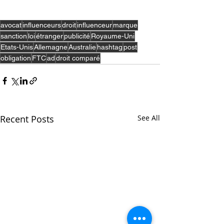
avocat
influenceurs
droit
influenceur
marque
sanction
loi
étranger
publicité
Royaume-Uni
Etats-Unis
Allemagne
Australie
hashtag
post
obligation
FTC
ad
droit comparé
Recent Posts
See All