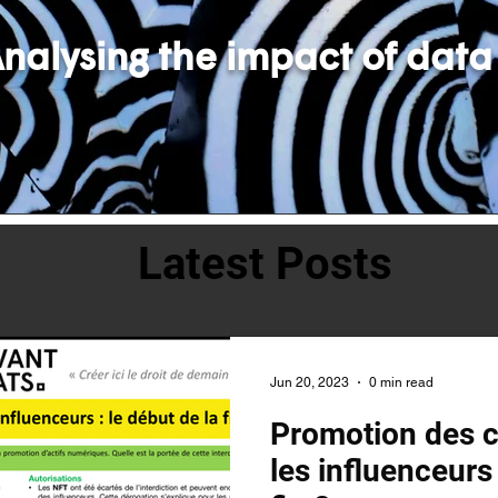
nalysing the impact of data
Latest Posts
Jun 20, 2023
0 min read
Promotion des c
les influenceurs 