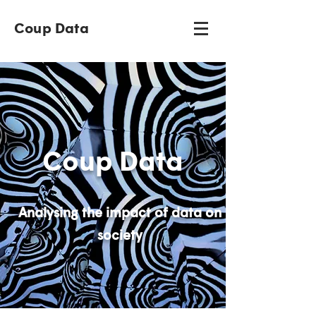
Coup Data
Coup Data
Analysing the impact of data on
society