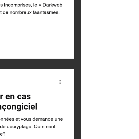
is incomprises, le « Darkweb
bjet de nombreux faantasmes.
r en cas
nçongiciel
 données et vous demande une
é de décryptage. Comment
ce?