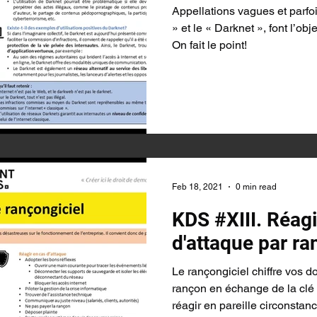
Appellations vagues et parfo
» et le « Darknet », font l’o
On fait le point!
Feb 18, 2021
0 min read
KDS #XIII. Réagi
d'attaque par ra
Le rançongiciel chiffre vos
rançon en échange de la cl
réagir en pareille circonstan