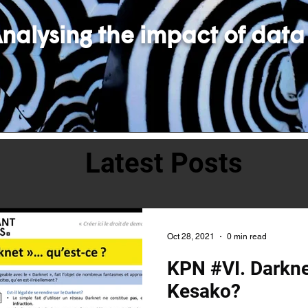
nalysing the impact of data
Latest Posts
Oct 28, 2021
0 min read
KPN #VI. Darkne
Kesako?