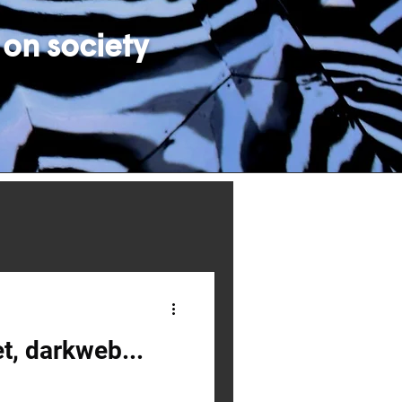
 on society
t, darkweb...