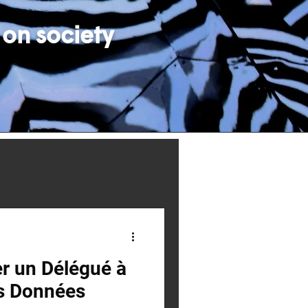
 on society
 un Délégué à
es Données