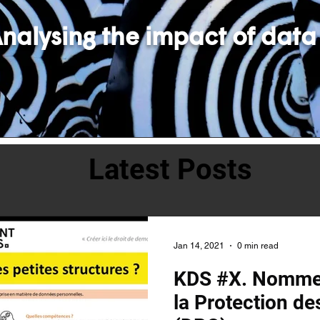
nalysing the impact of data
Latest Posts
Jan 14, 2021
0 min read
KDS #X. Nommer
la Protection d