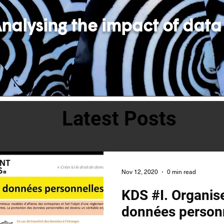
nalysing the impact of data
Latest Posts
Nov 12, 2020
0 min read
KDS #I. Organise
données person