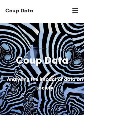
Coup Data
Coup Data
Analysing the impact of data on
society