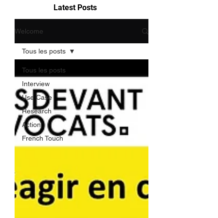
Latest Posts
Welcome
Tous les posts
Tous les posts
Interview
Use Case
Research
Action
French Touch