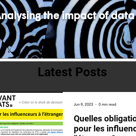
nalysing the impact of data
Latest Posts
Jun 6, 2023
0 min read
Quelles obligati
pour les influen