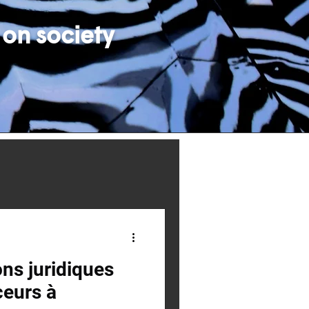
 on society
ons juridiques
ceurs à