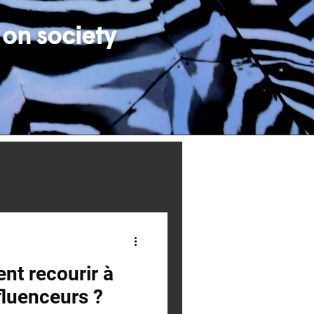
 on society
t recourir à
fluenceurs ?