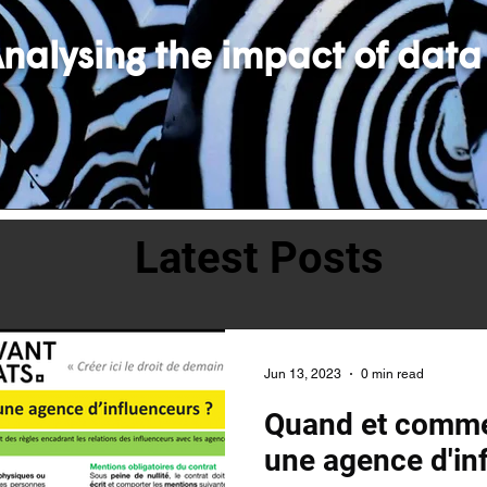
nalysing the impact of data
Latest Posts
Jun 13, 2023
0 min read
Quand et commen
une agence d'in