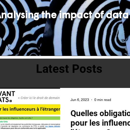
nalysing the impact of data
Latest Posts
Jun 6, 2023
0 min read
Quelles obligati
pour les influen