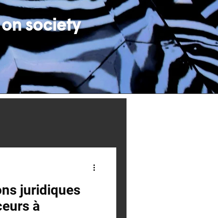
 on society
ons juridiques
ceurs à