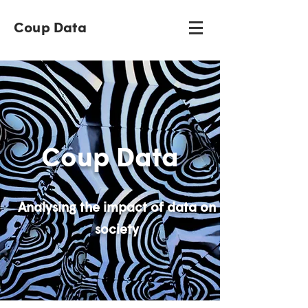
Coup Data
Coup Data
Analysing the impact of data on
society