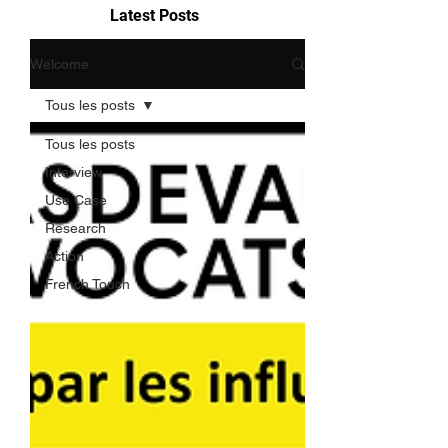
Latest Posts
Welcome
Tous les posts
Tous les posts
Interview
Use Case
Research
Action
French Touch