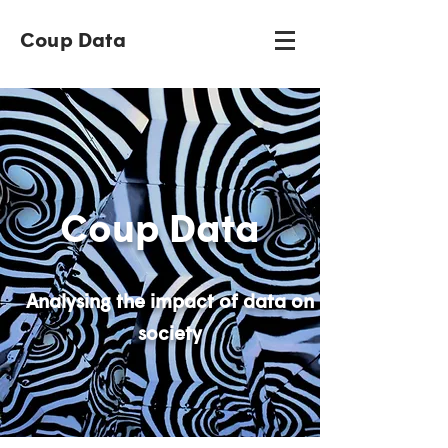
Coup Data
Coup Data
Analysing the impact of data on
society