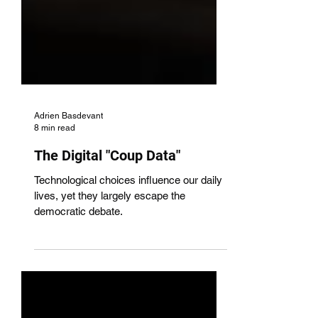
Adrien Basdevant
8 min read
The Digital "Coup Data"
Technological choices influence our daily
lives, yet they largely escape the
democratic debate.