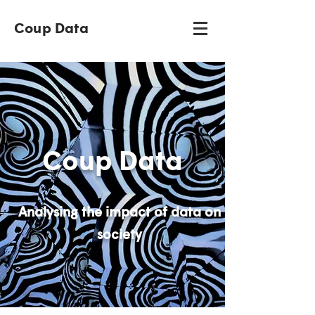
Coup Data
Coup Data
Analysing the impact of data on
society