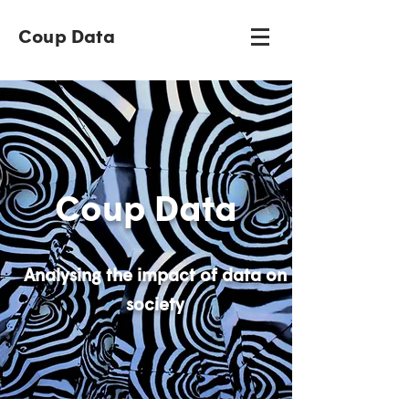
Coup Data
Coup Data
Analysing the impact of data on
society