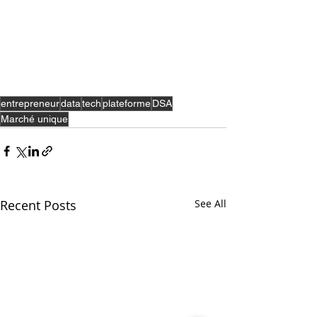
entrepreneur
data
tech
plateforme
DSA
Marché unique
Recent Posts
See All