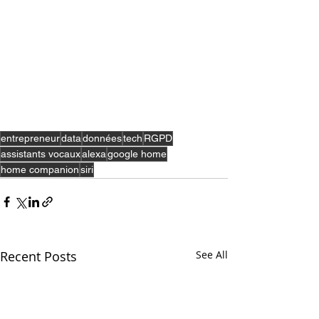
entrepreneur
data
données
tech
RGPD
assistants vocaux
alexa
google home
home companion
siri
Recent Posts
See All